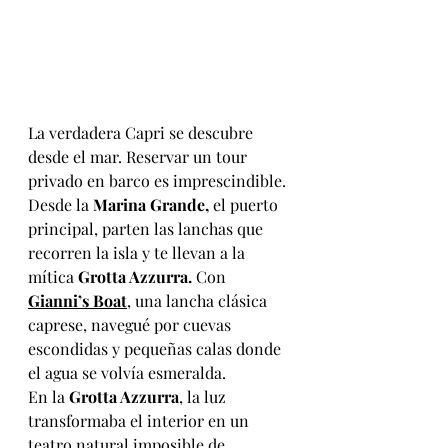
La verdadera Capri se descubre 
desde el mar. Reservar un tour 
privado en barco es imprescindible.
Desde la 
Marina Grande,
 el puerto 
principal, parten las lanchas que 
recorren la isla y te llevan a la 
mítica 
Grotta Azzurra. 
Con 
Gianni’s Boat
, una lancha clásica 
caprese, navegué por cuevas 
escondidas y pequeñas calas donde 
el agua se volvía esmeralda. 
En la 
Grotta Azzurra
, la luz 
transformaba el interior en un 
teatro natural imposible de 