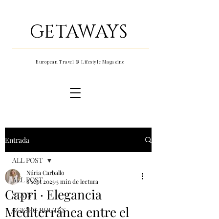
GETAWAYS
European Travel & Lifestyle Magazine
Entrada
ALL POST
Núria Carballo
ALL POST
8 sept 2025
5 min de lectura
Capri · Elegancia
STAYS
Mediterránea entre el
SCENIC ROUTES