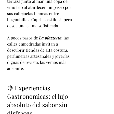
terraza junto al mar, una copa de 
vino frío al atardecer, un paseo por 
sus callejuelas blancas entre 
bugambillas. Capri es estilo sí, pero 
desde una calma sofisticada.
A pocos pasos de 
La piazzetta
,
 las 
calles empedradas invitan a 
descubrir tiendas de alta costura, 
perfumerías artesanales y joyerías 
dignas de revista, las vemos más 
adelante.
🍋 Experiencias 
Gastronómicas: el lujo 
absoluto del sabor sin 
disfraces