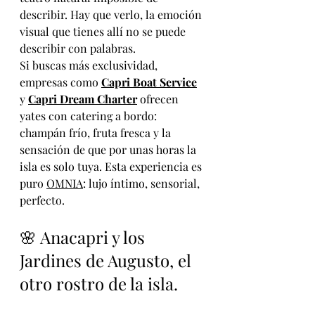
describir. Hay que verlo, la emoción 
visual que tienes allí no se puede 
describir con palabras.
Si buscas más exclusividad, 
empresas como 
Capri Boat Service
y 
Capri Dream Charter
 ofrecen 
yates con catering a bordo: 
champán frío, fruta fresca y la 
sensación de que por unas horas la 
isla es solo tuya. Esta experiencia es 
puro 
OMNIA
: lujo íntimo, sensorial, 
perfecto.
🌸 Anacapri y los 
Jardines de Augusto, el 
otro rostro de la isla.