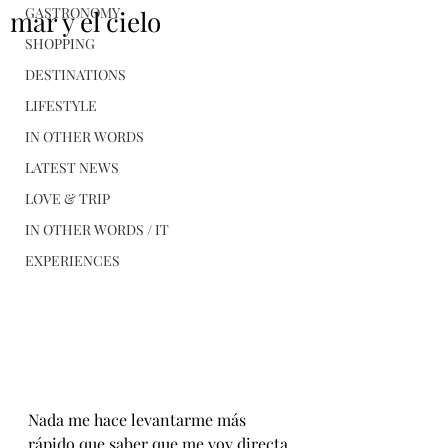
GASTRONOMY
mar y el cielo
SHOPPING
DESTINATIONS
LIFESTYLE
IN OTHER WORDS
LATEST NEWS
LOVE & TRIP
IN OTHER WORDS / IT
EXPERIENCES
Nada me hace levantarme más 
rápido que saber que me voy directa 