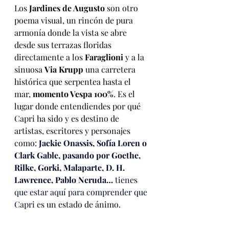
Los 
Jardines de Augusto
 son otro 
poema visual, un rincón de pura 
armonía donde la vista se abre 
desde sus terrazas floridas 
directamente a los 
Faraglioni 
y a la 
sinuosa 
Via Krupp
 una carretera 
histórica que serpentea hasta el 
mar, 
momento Vespa 100%
. Es el 
lugar donde entendiendes por qué 
Capri ha sido y es destino de 
artistas, escritores y personajes 
como: 
Jackie Onassis, Sofía Loren o 
Clark Gable, pasando por 
Goethe, 
Rilke, Gorki, Malaparte, D. H. 
Lawrence, Pablo Neruda… 
tienes 
que estar aquí para comprender que 
Capri 
es un estado de ánimo.