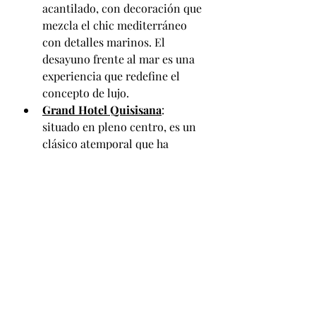
acantilado, con decoración que 
mezcla el chic mediterráneo 
con detalles marinos. El 
desayuno frente al mar es una 
experiencia que redefine el 
concepto de lujo.
Grand Hotel Quisisana
: 
situado en pleno centro, es un 
clásico atemporal que ha 
hospedado a artistas, escritores 
y celebridades. Sus salones de 
mármol y el spa interior lo 
convierten en un palacio 
moderno.
Capri Tiberio Palace
: vibrante 
y colorido, con interiores que 
parecen galerías de arte. Su spa 
ofrece rituales mediterráneos y 
su terraza al atardecer es uno 