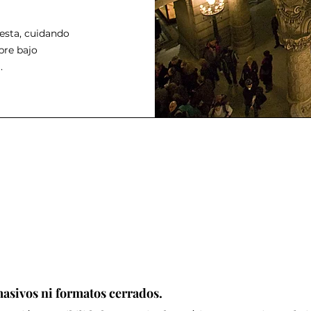
uesta, cuidando
pre bajo
.
masivos ni formatos cerrados.