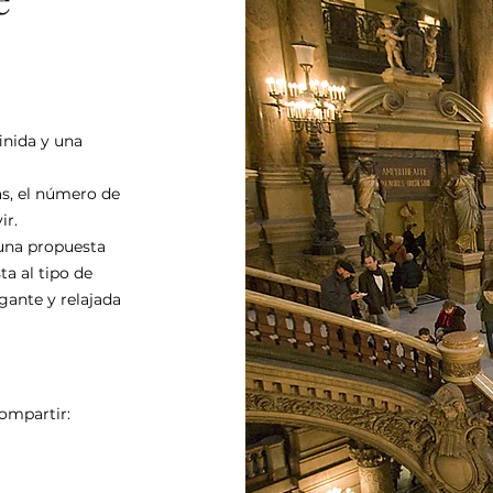
inida y una
as, el número de
ir.
 una propuesta
ta al tipo de
gante y relajada
ompartir: