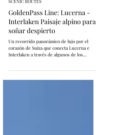
Núria Carballo
1 feb
2 min de lectura
SCENIC ROUTES
GoldenPass Line: Lucerna -
Interlaken Paisaje alpino para
soñar despierto
Un recorrido panorámico de lujo por el
corazón de Suiza que conecta Lucerna e
Interlaken a través de algunos de los
paisajes alpinos más espectaculares de
Europa. Trenes premium, servicio guiado y
vistas a lagos, montañas y pueblossuizos
convierten el trayecto en una experiencia
en sí misma, pensada para quienes viajan
sin prisas y con gusto por el detalle.