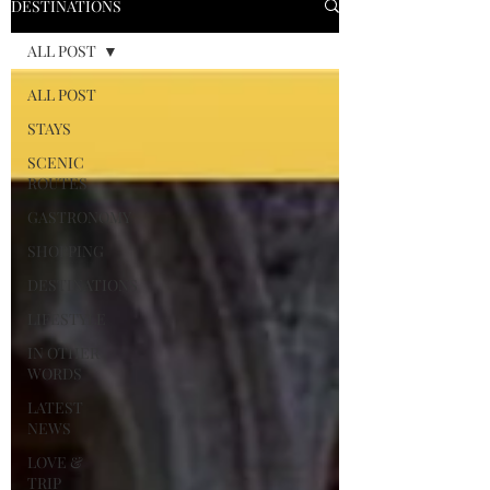
DESTINATIONS
ALL POST
ALL POST
STAYS
SCENIC
ROUTES
GASTRONOMY
SHOPPING
DESTINATIONS
LIFESTYLE
IN OTHER
WORDS
LATEST
NEWS
LOVE &
TRIP