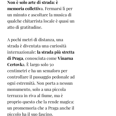
Non è solo arte di strada: è 
memoria collettiv
a. Fermarsi lì per 
un minuto e ascoltare la musica di 
qualche chitarrista locale è quasi un 
atto di gratitudine.
A pochi metri di distanza, una 
strada è diventata una curiosità 
internazionale:
 la strada più stretta 
di Praga
, conosciuta come 
Vinarna 
Certovk
a. È largo solo 50 
centimetri e ha un semaforo per 
controllare il passaggio pedonale ad 
ogni estremità. Non porta a nessun 
monumento, solo a una piccola 
terrazza in riva al fiume, ma è 
proprio questo che la rende magica: 
un promemoria che a Praga anche il 
piccolo ha il suo fascino.