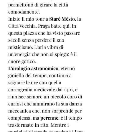
permettono di girare la città 
comodamente.
Inizio il mio tour a 
Staré Město
, la 
Città Vecchia. Praga batte qui, in 
questa piazza che ha visto passare 
secoli senza perdere il suo 
misticismo. L'aria vibra di 
un'energia che non si spiega: è il 
cuore gotico.
L'orologio astronomico
, eterno 
gioiello del tempo, continua a 
segnare le ore con quella 
coreografia medievale dal 1410, e 
riunisce sempre un piccolo coro di 
curiosi che ammirano la sua danza 
meccanica che, non sorprende per 
complessa, ma 
perenne
: è il tempo 
trasformato in rito. Mentre i 
musicisti di strada accordano i loro 