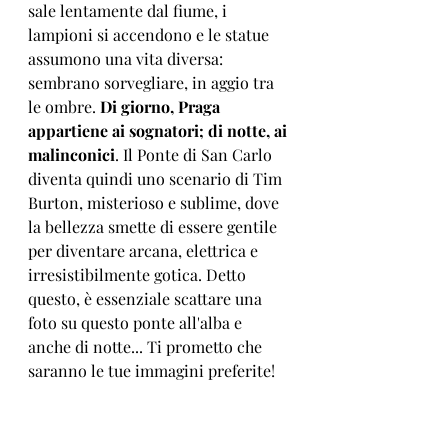
sale lentamente dal fiume, i 
lampioni si accendono e le statue 
assumono una vita diversa: 
sembrano sorvegliare, in aggio tra 
le ombre. 
Di giorno, Praga 
appartiene ai sognatori; di notte, ai 
malinconici
. Il Ponte di San Carlo 
diventa quindi uno scenario di Tim 
Burton, misterioso e sublime, dove 
la bellezza smette di essere gentile 
per diventare arcana, elettrica e 
irresistibilmente gotica. Detto 
questo, è essenziale scattare una 
foto su questo ponte all'alba e 
anche di notte... Ti prometto che 
saranno le tue immagini preferite!