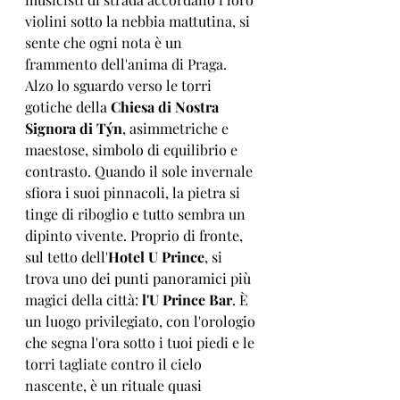
violini sotto la nebbia mattutina, si 
sente che ogni nota è un 
frammento dell'anima di Praga.
Alzo lo sguardo verso le torri 
gotiche della 
Chiesa di Nostra 
Signora di Týn
, asimmetriche e 
maestose, simbolo di equilibrio e 
contrasto. Quando il sole invernale 
sfiora i suoi pinnacoli, la pietra si 
tinge di riboglio e tutto sembra un 
dipinto vivente. Proprio di fronte, 
sul tetto dell'
Hotel U Prince
, si 
trova uno dei punti panoramici più 
magici della città: 
l'U Prince Bar
. È 
un luogo privilegiato, con l'orologio 
che segna l'ora sotto i tuoi piedi e le 
torri tagliate contro il cielo 
nascente, è un rituale quasi 