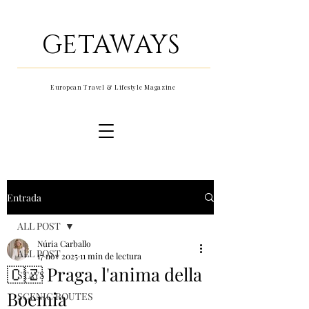
GETAWAYS
European Travel & Lifestyle Magazine
Entrada
ALL POST
Núria Carballo
ALL POST
17 nov 2025
11 min de lectura
🇨🇿 Praga, l'anima della
STAYS
Boemia
SCENIC ROUTES