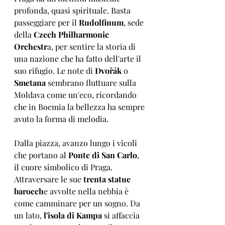
profonda, quasi spirituale. Basta 
passeggiare per il 
Rudolfinum
, sede 
della 
Czech Philharmonic 
Orchestr
a, per sentire la storia di 
una nazione che ha fatto dell'arte il 
suo rifugio. Le note di 
Dvořák
 o 
Smetana
 sembrano fluttuare sulla 
Moldava come un'eco, ricordando 
che in Boemia la bellezza ha sempre 
avuto la forma di melodia.
Dalla piazza, avanzo lungo i vicoli 
che portano al 
Ponte di San Carlo
, 
il cuore simbolico di Praga. 
Attraversare le sue 
trenta statue 
barocch
e avvolte nella nebbia è 
come camminare per un sogno. Da 
un lato, 
l'isola di Kampa
 si affaccia 