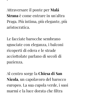
Attraversare il ponte per 
Malá 
Strana
 è come entrare in un'altra 
Praga. Più intima, più elegante, più 
aristocratica.
Le facciate barocche sembrano 
sgusciate con eleganza, i balconi 
ricoperti di edera e le strade 
acciottolate parlano di secoli di 
pazienza.
Al centro sorge la 
Chiesa di San 
Nicola
, un capolavoro del barocco 
europeo. La sua cupola verde, i suoi 
marmi e la luce dorata che filtra 
dall'alto fanno brillare l'interno. 
Quando l'organo suona, l'aria vibra 