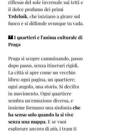
riflesso del sole invernale sui tetti e 
il dolce profumo dei primi 
Trdelník
, che iniziano a girare sul 
fuoco e si diffonde ovunque tu vada.
🏰 I quartieri e l'anima culturale di 
Praga
Praga si scopre camminando, passo 
dopo passo, senza itinerari rigidi. 
La città si apre come un vecchio 
libro: ogni pagina, un quartiere; 
ogni angolo, una storia. Si decifra 
in movimento. Ogni quartiere 
sembra un'emozione diversa, e 
insieme formano una sinfonia 
che 
ha senso solo quando la si vive 
senza una mappa
. E se vuoi 
esplorare ancora di più, i tram ti 