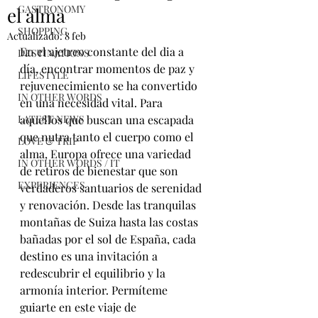
GASTRONOMY
el alma
SHOPPING
Actualizado:
8 feb
En el ajetreo constante del dia a 
DESTINATIONS
día, encontrar momentos de paz y 
LIFESTYLE
rejuvenecimiento se ha convertido 
IN OTHER WORDS
en una necesidad vital. Para 
LATEST NEWS
aquellos que buscan una escapada 
que nutra tanto el cuerpo como el 
LOVE & TRIP
alma, Europa ofrece una variedad 
IN OTHER WORDS / IT
de retiros de bienestar que son 
EXPERIENCES
verdaderos santuarios de serenidad 
y renovación. Desde las tranquilas 
montañas de Suiza hasta las costas 
bañadas por el sol de España, cada 
destino es una invitación a 
redescubrir el equilibrio y la 
armonía interior. Permíteme 
guiarte en este viaje de 