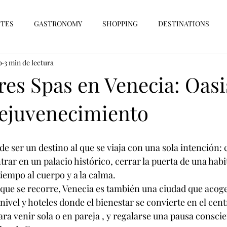
UTES
GASTRONOMY
SHOPPING
DESTINATIONS
b
3 min de lectura
NEWS
LOVE & TRIP
IN OTHER WORDS / IT
EXPERIEN
es Spas en Venecia: Oasi
Rejuvenecimiento
 ser un destino al que se viaja con una sola intención: 
ntrar en un palacio histórico, cerrar la puerta de una habi
tiempo al cuerpo y a la calma.
 que se recorre, Venecia es también una ciudad que acoge
nivel y hoteles donde el bienestar se convierte en el centr
ra venir sola o en pareja , y regalarse una pausa conscie