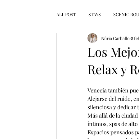
ALL POST
STAYS
SCENIC RO
Núria Carballo
8 fe
IN OTHER WORDS
LATEST 
Los Mejor
Relax y 
Venecia también puede
Alejarse del ruido, e
silenciosa y dedicar 
Más allá de la ciudad
íntimos, spas de alto 
Espacios pensados pa