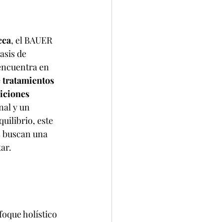
cca
, el BAUER 
asis de 
 encuentra en 
 tratamientos 
iciones 
nal y un 
uilibrio, este 
s buscan una 
ar.
foque holístico 