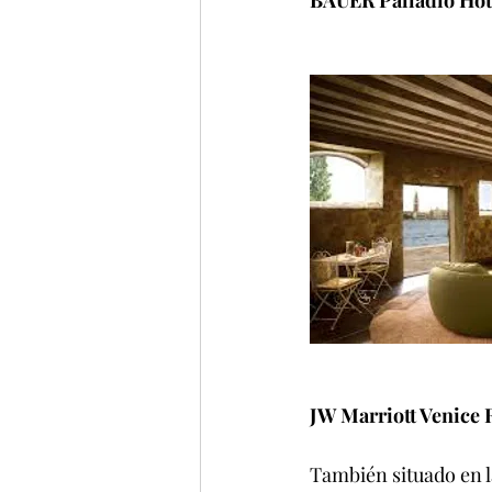
BAUER Palladio Hot
JW Marriott Venice 
También situado en l