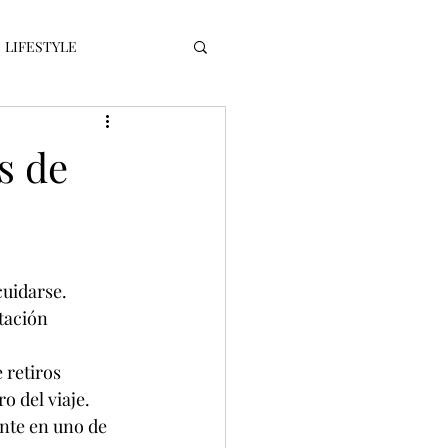
LIFESTYLE
CES
s de
cuidarse. 
tación 
 retiros 
o del viaje. 
nte en uno de 