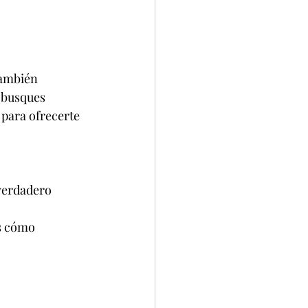
también 
e busques 
 para ofrecerte 
verdadero 
s cómo 