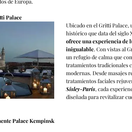
los de Europa.
tti Palace
Ubicado en el Gritti Palace, 
histórico que data del siglo 
ofrece una experiencia de l
inigualable
. Con vistas al G
un refugio de calma que co
tratamientos tradicionales c
modernas. Desde masajes rel
tratamientos faciales rejuv
Sisley-Paris
, cada experienc
diseñada para revitalizar c
mente Palace Kempinsk