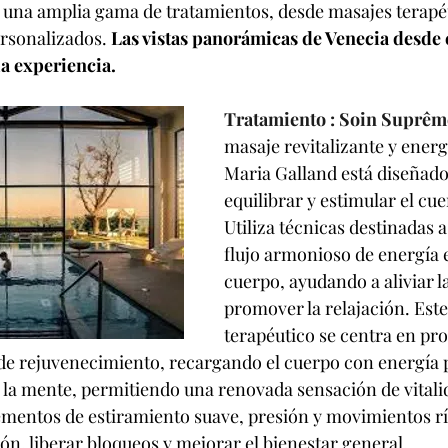
e una amplia gama de tratamientos, desde masajes terapé
ersonalizados. 
Las vistas panorámicas de Venecia desde 
la experiencia.
Tratamiento : Soin Suprêm
masaje revitalizante y energ
Maria Galland está diseñado
equilibrar y estimular el cue
Utiliza técnicas destinadas a
flujo armonioso de energía e
cuerpo, ayudando a aliviar la
promover la relajación. Este
terapéutico se centra en pr
e rejuvenecimiento, recargando el cuerpo con energía p
la mente, permitiendo una renovada sensación de vitalid
mentos de estiramiento suave, presión y movimientos rí
ión, liberar bloqueos y mejorar el bienestar general.