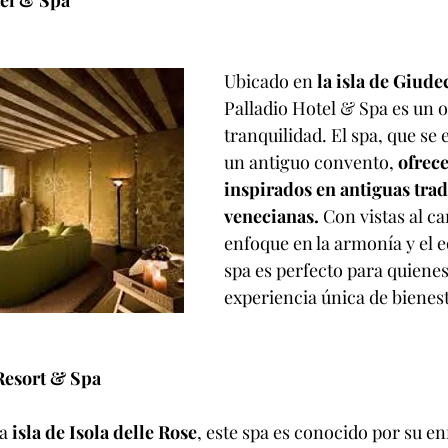
el & Spa
Ubicado en 
la isla de Giude
Palladio Hotel & Spa es un o
tranquilidad. El spa, que se
un antiguo convento, 
ofrece
inspirados en antiguas trad
venecianas.
 Con vistas al ca
enfoque en la armonía y el eq
spa es perfecto para quiene
experiencia única de bienest
Resort & Spa
a 
isla de Isola delle Rose
, este spa es conocido por su en