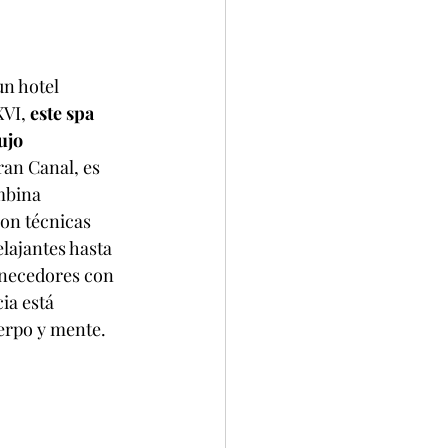
un hotel 
XVI, 
este spa 
ujo 
ran Canal, es 
mbina 
on técnicas 
ajantes hasta 
enecedores con
ia está 
uerpo y mente.