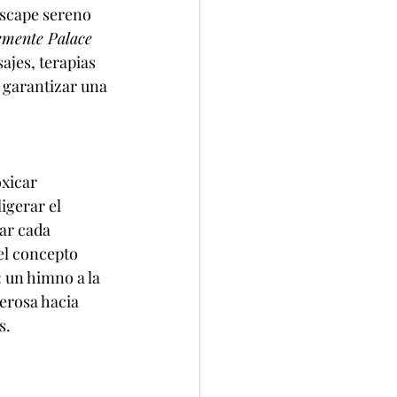
escape sereno 
emente Palace 
jes, terapias 
a garantizar una 
xicar 
igerar el 
ar cada 
l concepto 
: un himno a la 
erosa hacia 
s.