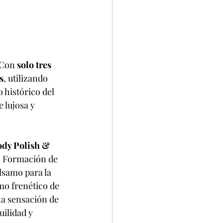
 Con 
solo tres 
s
, utilizando 
histórico del 
 lujosa y 
dy Polish & 
a Formación de 
samo para la 
mo frenético de 
a sensación de 
ilidad y 